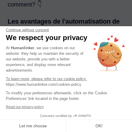
comment? 👇
Les avantages de l'automatisation de
Continue without consent
la prospection
We respect your privacy
L’automatisation de la prospection permet
At
Humanlinker
, we use cookies on our
website: they help us maintain the security of
de gagner un temps précieux tout en
our website, provide you with a better
experience, and display more relevant
atteignant plus de prospects, voilà ce qu’elle
advertisements.
peut offrir :
To learn more, please refer to our cookie policy.
https://www.humanlinker.com/cookies-policy
Gain de temps : plus besoin de
To modify your preferences afterwards, click on the 'Cookie
Preferences' link located in the page footer.
personnaliser chaque mail à la main ou de
Read our privacy policy
suivre chaque prospect un par un;
Consents certified by
Consistance : vous envoyez des
Let me choose
OK!
messages régulièrement sans vous