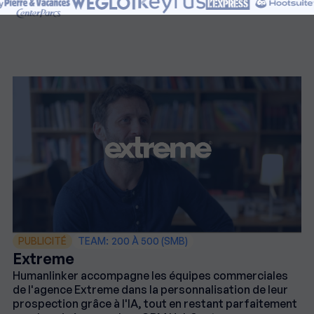
PUBLICITÉ
TEAM:
200 À 500 (SMB)
Extreme
Humanlinker accompagne les équipes commerciales
de l'agence Extreme dans la personnalisation de leur
prospection grâce à l'IA, tout en restant parfaitement