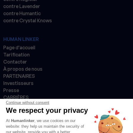
contre Lavender
contre Humantic
contre Crystal Knows
HUMAN LINKER
Page d'accueil
Tarification
Contacter
À propos de nous
PARTENAIRES
Investisseurs
Presse
CARRIÈRES
Continue without consent
Made with 💙 in France 🇫🇷
We respect your privacy
At
Humanlinker
, we use cookies on our
website: they help us maintain the security of
our website, provide you with a better