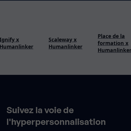
Place de la
Ignify x
Scaleway x
formation x
Humanlinker
Humanlinker
Humanlinke
Suivez la voie de
l'hyperpersonnalisation