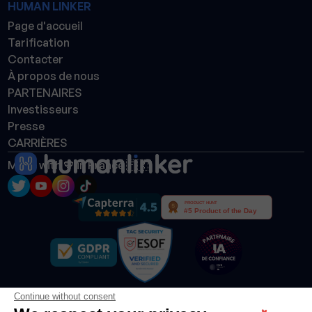
HUMAN LINKER
Page d'accueil
Tarification
Contacter
À propos de nous
PARTENAIRES
Investisseurs
Presse
CARRIÈRES
Made with 💙 in France 🇫🇷
Continue without consent
@Humanlinker
. Tous droits réservés