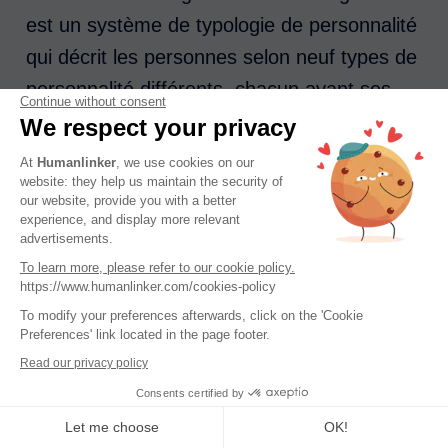
est un système de typologie de personnalité
qui décrit les personnes selon neuf types de
personnalité différents, chacun ayant ses
Continue without consent
motivations, ses peurs et ses désirs
We respect your privacy
uniques.
At
Humanlinker
, we use cookies on our
website: they help us maintain the security of
our website, provide you with a better
Voici une brève description de ces neuf
experience, and display more relevant
types :
advertisements.
To learn more, please refer to our cookie policy.
https://www.humanlinker.com/cookies-policy
Le réformateur
: Rationaliste, idéaliste,
To modify your preferences afterwards, click on the 'Cookie
exigeant et perfectionniste.
Preferences' link located in the page footer.
L'assistant
: Altruiste, attentionné,
Read our privacy policy
possessif et flatteur.
Consents certified by
The Achiever
: Adaptable, excelle dans
Let me choose
OK!