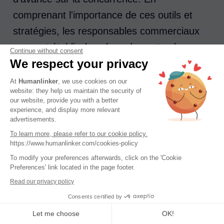
comprenant l'importance de ces outils et
stratégies, les responsables commerciaux
peuvent établir des plans de vente plus
Continue without consent
We respect your privacy
efficaces, améliorer l'efficacité des
opérations de vente et, en fin de compte,
At
Humanlinker
, we use cookies on our
website: they help us maintain the security of
garantir une meilleure réalisation des
our website, provide you with a better
objectifs commerciaux.
experience, and display more relevant
advertisements.
To learn more, please refer to our cookie policy.
Bref, pour les professionnels de la vente,
https://www.humanlinker.com/cookies-policy
l'intégration de ces outils et stratégies est la
To modify your preferences afterwards, click on the 'Cookie
Preferences' link located in the page footer.
clé pour atteindre le sommet en 2025. En
Read our privacy policy
concentrant leurs efforts sur les bonnes
Consents certified by
pratiques de vente sociale, en utilisant les
Let me choose
OK!
données pour alimenter leurs stratégies et