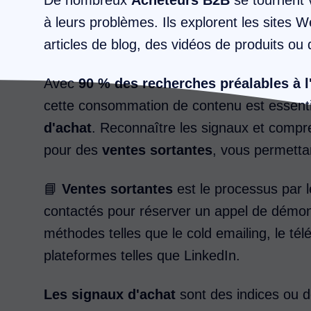
à leurs problèmes. Ils explorent les sites 
articles de blog, des vidéos de produits ou
Avec
90 % des recherches préalables à l
cette consommation de contenu est essenti
d'achat
. Reconnaître les signaux et compr
pour des
ventes sortantes
, vous permetta
📘
Ventes sortantes
est le processus par l
contactés pour réserver un appel de démon
méthodes telles que le cold emailing, le t
plateformes telles que LinkedIn.
Les signaux d'achat
sont des indices ou de