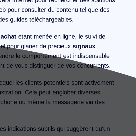
Web pour consulter du contenu tel que des
 des guides téléchargeables.
'achat
étant menée en ligne, le suivi de
el pour glaner de précieux
signaux
endre le comportement est indispensable
nt de vous distinguer de vos concurrents.
equel les clients potentiels sont activement
stration. Cela peut englober diverses
éléphone ou même la messagerie via des
s indications subtils qui suggèrent qu'un