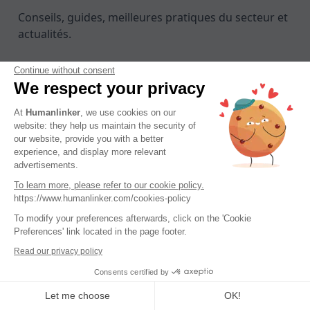
Conseils, guides, meilleures pratiques du secteur et
actualités.
Continue without consent
We respect your privacy
At
Humanlinker
, we use cookies on our
website: they help us maintain the security of
our website, provide you with a better
experience, and display more relevant
advertisements.
To learn more, please refer to our cookie policy.
https://www.humanlinker.com/cookies-policy
To modify your preferences afterwards, click on the 'Cookie
Preferences' link located in the page footer.
Read our privacy policy
Le DISC : un framework (toujours)
Consents certified by
super pertinent pour vendre en 2025
Let me choose
OK!