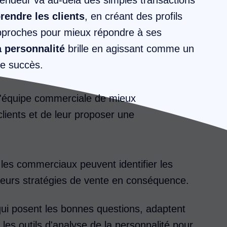
endre les clients
, en créant des profils
approches pour mieux répondre à ses
a personnalité
brille en agissant comme un
le succès.
 l'équipe commerciale de mieux
lients et de leur proposer une
 les commerciaux peuvent identifier les
r leurs stratégies de vente en conséquence.
qui posent les bonnes questions, adaptent
 les outils d'analyse de la personnalité pour