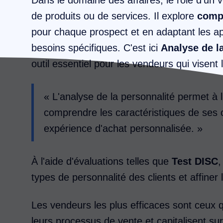
de produits ou de services. Il explore
compr
pour chaque prospect et en adaptant les 
besoins spécifiques. C'est ici
Analyse de l
outil essentiel pour les vendeurs qui visent 
« L'analyse de la personnalité permet à
comprendre les caractéristiques de ses c
expérience d'achat personnalisée. »
À l'aide d'évaluations telles que
Test DISC
,
types de personnalité des clients et affine
Les vendeurs les plus efficaces sont ceux 
leurs processus de vente et capitalisent sur